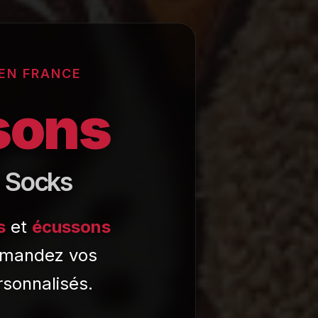
 EN FRANCE
sons
• Socks
s
et
écussons
ommandez vos
rsonnalisés.