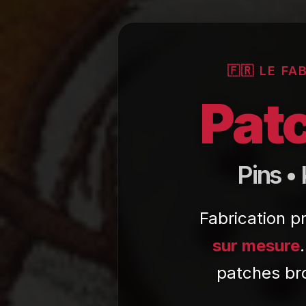
🇫🇷 LE F
Pat
Pins •
Fabrication p
sur mesure
patches bro