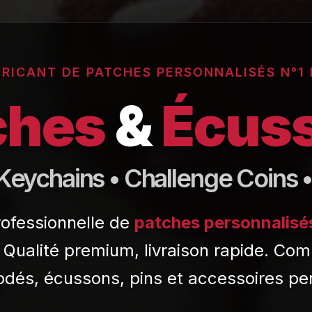
ABRICANT DE PATCHES PERSONNALISÉS N°1
ches
&
Écus
 Keychains • Challenge Coins 
rofessionnelle de
patches personnalisé
. Qualité premium, livraison rapide. C
dés, écussons, pins et accessoires pe